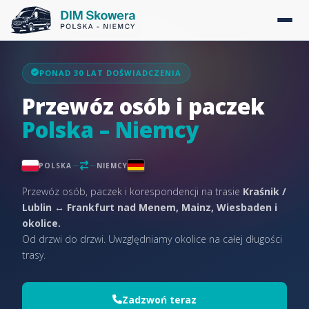
PONAD 30 LAT DOŚWIADCZENIA
Przewóz osób i paczek
Polska – Niemcy
POLSKA
NIEMCY
Przewóz osób, paczek i korespondencji na trasie
Kraśnik /
Lublin ↔ Frankfurt nad Menem, Mainz, Wiesbaden i
okolice.
Od drzwi do drzwi. Uwzględniamy okolice na całej długości
trasy.
Zadzwoń teraz