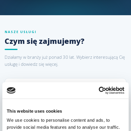
NASZE USŁUGI
Czym się zajmujemy?
Działamy w branży już ponad 30 lat. Wybierz interesującą Cię
usługę i dowiedz się więcej.
Trasa Kraśnik / Lublin – Frankfurt nad Menem /
Wiesbaden
This website uses cookies
Obsługujemy województwa lubelskie, świętokrzyskie,
We use cookies to personalise content and ads, to
łódzkie, śląskie, opolskie i dolnośląskie.
provide social media features and to analyse our traffic.
Sprawdź trasę