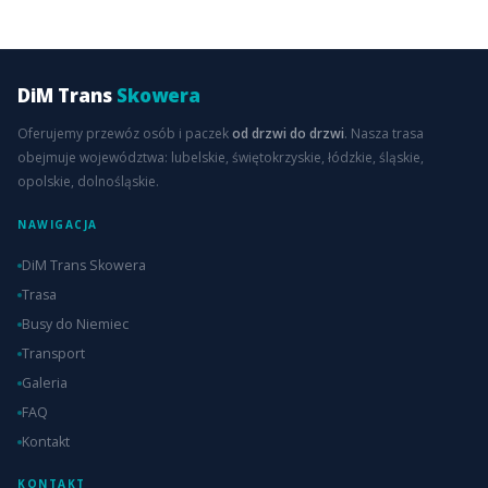
DiM Trans
Skowera
Oferujemy przewóz osób i paczek
od drzwi do drzwi
. Nasza trasa
obejmuje województwa: lubelskie, świętokrzyskie, łódzkie, śląskie,
opolskie, dolnośląskie.
NAWIGACJA
DiM Trans Skowera
Trasa
Busy do Niemiec
Transport
Galeria
FAQ
Kontakt
KONTAKT