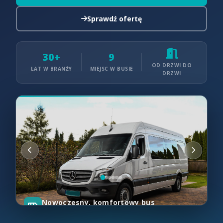
Sprawdź ofertę
30+
9
OD DRZWI DO
LAT W BRANŻY
MIEJSC W BUSIE
DRZWI
Nowoczesny, komfortowy bus
Mercedes-Benz Sprinter